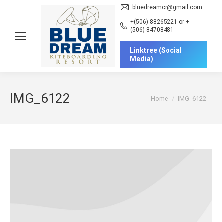
bluedreamcr@gmail.com
+(506) 88265221 or +
(506) 84708481
Linktree (Social
Media)
IMG_6122
You are here:
Home
IMG_6122