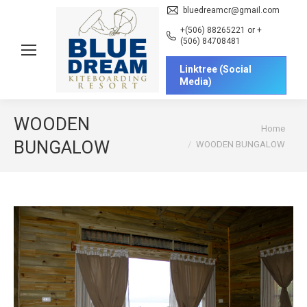
bluedreamcr@gmail.com
+(506) 88265221 or +
(506) 84708481
Linktree (Social
Media)
WOODEN
You are here:
Home
BUNGALOW
WOODEN BUNGALOW