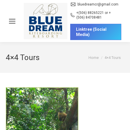
bluedreamcr@gmail.com
+(506) 88265221 or +
(506) 84708481
Linktree (Social
Media)
4×4 Tours
You are here:
Home
4×4 Tours