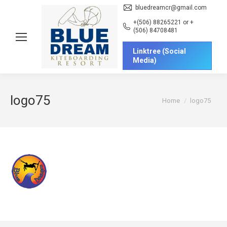
bluedreamcr@gmail.com
+(506) 88265221 or +
(506) 84708481
Linktree (Social
Media)
logo75
You are here:
Home
logo75