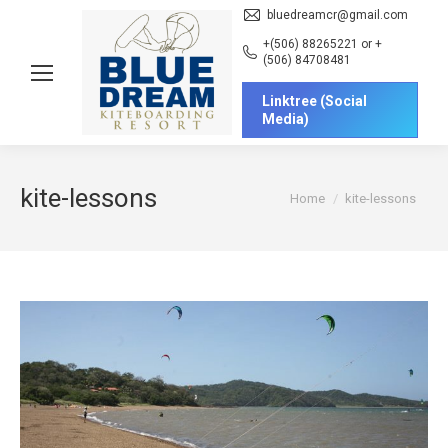
bluedreamcr@gmail.com
+(506) 88265221 or +
(506) 84708481
Linktree (Social
Media)
kite-lessons
You are here:
Home
kite-lessons