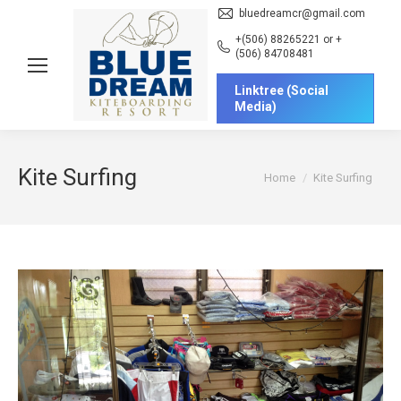
bluedreamcr@gmail.com
+(506) 88265221 or +
(506) 84708481
Linktree (Social
Media)
Kite Surfing
You are here:
Home
Kite Surfing