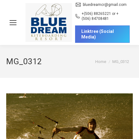
bluedreamcr@gmail.com
+(506) 88265221 or +
(506) 84708481
Linktree (Social
Media)
MG_0312
You are here:
Home
MG_0312