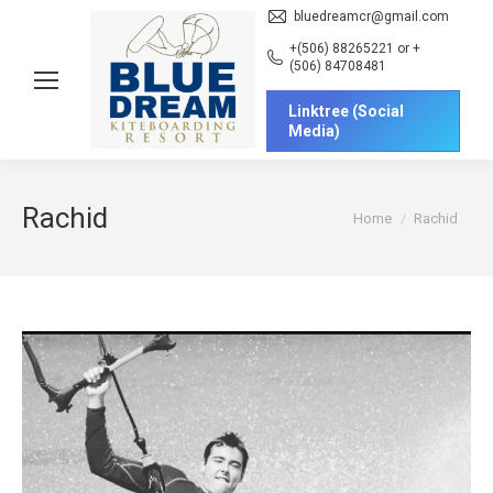
bluedreamcr@gmail.com
+(506) 88265221 or +
(506) 84708481
Linktree (Social
Media)
Rachid
You are here:
Home
Rachid